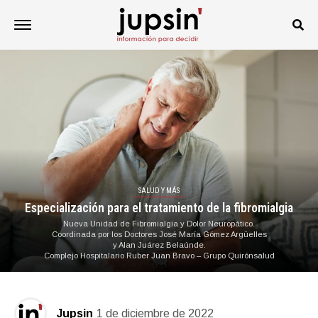
SALUD Y MÁS
Especialización para el tratamiento de la fibromialgia
Nueva Unidad de Fibromialgia y Dolor Neuropático.
Coordinada por los Doctores José María Gómez Argüelles
y Alan Juárez Belaúnde.
Complejo Hospitalario Ruber Juan Bravo – Grupo Quirónsalud
Jupsin
1 de diciembre de 2022