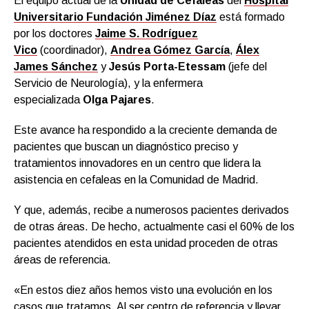
El equipo actual de la
Unidad de Cefaleas
del
Hospital
Universitario
Fundación Jiménez Díaz
está formado
por los doctores
Jaime S. Rodríguez
Vico
(coordinador),
Andrea Gómez García
,
Álex
James Sánchez
y
Jesús Porta-Etessam
(jefe del
Servicio de Neurología), y la enfermera
especializada
Olga Pajares
.
Este avance ha respondido a la creciente demanda de
pacientes que buscan un diagnóstico preciso y
tratamientos innovadores en un centro que lidera la
asistencia en cefaleas en la Comunidad de Madrid.
Y que, además, recibe a numerosos pacientes derivados
de otras áreas. De hecho, actualmente casi el 60% de los
pacientes atendidos en esta unidad proceden de otras
áreas de referencia.
«En estos diez años hemos visto una evolución en los
casos que tratamos. Al ser centro de referencia y llevar