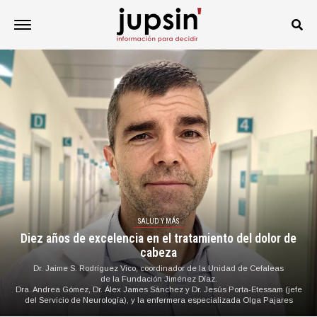
SALUD Y MÁS
Diez años de excelencia en el tratamiento del dolor de
cabeza
Dr. Jaime S. Rodríguez Vico, coordinador de la Unidad de Cefaleas
de la Fundación Jiménez Díaz.
Dra. Andrea Gómez, Dr. Álex James Sánchez y Dr. Jesús Porta-Etessam (jefe
del Servicio de Neurología), y la enfermera especializada Olga Pajares