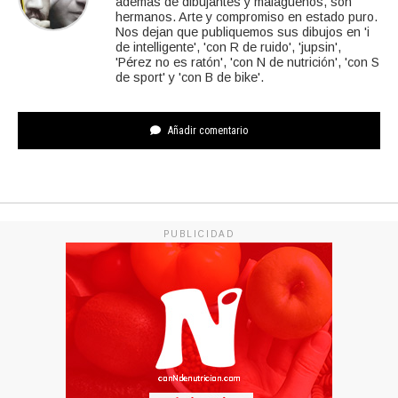
además de dibujantes y malagueños, son
hermanos. Arte y compromiso en estado puro.
Nos dejan que publiquemos sus dibujos en 'i
de intelligente', 'con R de ruido', 'jupsin',
'Pérez no es ratón', 'con N de nutrición', 'con S
de sport' y 'con B de bike'.
Añadir comentario
PUBLICIDAD