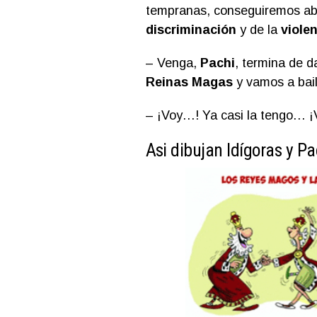
tempranas, conseguiremos abo
discriminación
y de la
viole
– Venga,
Pachi
, termina de da
Reinas Magas
y vamos a bail
– ¡Voy…! Ya casi la tengo… 
Asi dibujan Idígoras y Pa