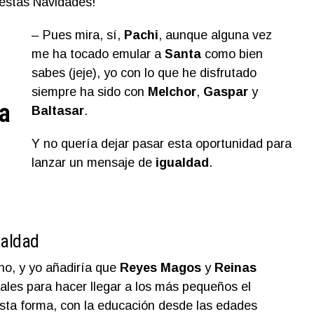
 estas Navidades!
– Pues mira, sí,
Pachi
, aunque alguna vez
me ha tocado emular a
Santa
como bien
sabes (jeje), yo con lo que he disfrutado
siempre ha sido con
Melchor
,
Gaspar
y
a
Baltasar
.
Y no quería dejar pasar esta oportunidad para
lanzar un mensaje de
igualdad
.
ualdad
o, y yo añadiría que
Reyes Magos
y
Reinas
ales para hacer llegar a los más pequeños el
esta forma, con la educación desde las edades