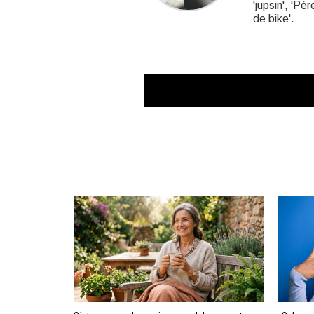
'jupsin', 'Pé
de bike'.