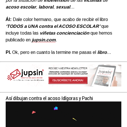
por la situación de
indefensión
de las
víctimas
de
acoso escolar
,
laboral
,
sexual
…
ÁI:
Dale color hermano, que acabo de recibir el libro
‘TODOS a UNA contra el ACOSO ESCOLAR’
que
incluye todas las
viñetas concienciación
que hemos
publicado en
jupsin.com
.
PI.
Ok, pero en cuanto la termine me pasas el
libro
…
Así dibujan contra el acoso Idígoras y Pachi