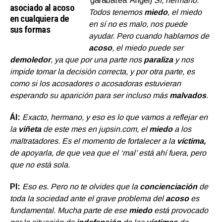
‘garabatea’ Ángel)
Sí, hermano.
asociado al acoso
Todos tenemos
miedo
, el miedo
en cualquiera de
en sí no es malo, nos puede
sus formas
ayudar. Pero cuando hablamos de
acoso
, el miedo puede ser
demoledor
, ya que por una parte nos
paraliza
y nos
impide tomar la decisión correcta, y por otra parte, es
como si los acosadores o acosadoras estuvieran
esperando su aparición para ser incluso más
malvados
.
ÁI:
Exacto, hermano, y eso es lo que vamos a reflejar en
la
viñeta
de este mes en jupsin.com, el
miedo
a los
maltratadores. Es el momento de fortalecer a la
víctima,
de apoyarla, de que vea que el ‘mal’ está ahí fuera, pero
que no está sola.
PI:
Eso es. Pero no te olvides que la
concienciación
de
toda la sociedad ante el grave problema del
acoso
es
fundamental. Mucha parte de ese
miedo
está provocado