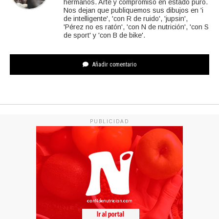
hermanos. Arte y compromiso en estado puro.
Nos dejan que publiquemos sus dibujos en 'i
de intelligente', 'con R de ruido', 'jupsin',
'Pérez no es ratón', 'con N de nutrición', 'con S
de sport' y 'con B de bike'.
Añadir comentario
PUBLICIDAD