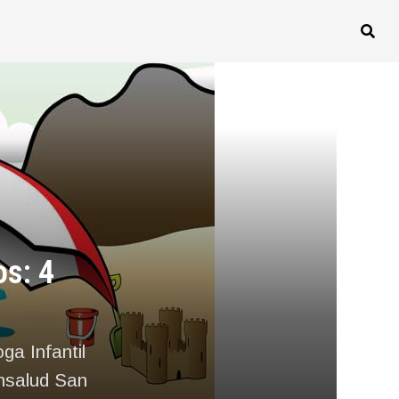
os: 4
a Infantil
ónsalud San