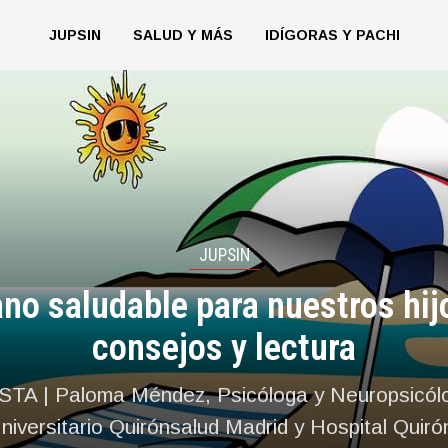
JUPSIN
SALUD Y MÁS
IDÍGORAS Y PACHI
JUPSIN
no saludable para nuestros hij
consejos y lectura
A | Paloma Méndez, Psicóloga y Neuropsicólog
niversitario Quirónsalud Madrid y Hospital Quir