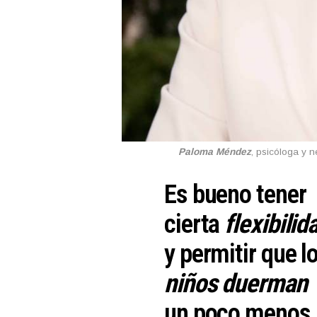
Paloma Méndez
, psicóloga y 
Es bueno tener
cierta
flexibilid
y permitir que l
niños
duerman
un poco menos