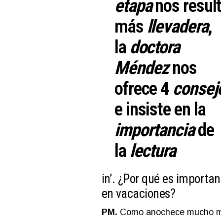
etapa
nos resul
más
llevadera
,
la
doctora
Méndez
nos
ofrece
4
consej
e insiste en la
importancia
de
la
lectur
a
in’.
¿Por qué es importan
en vacaciones?
PM.
Como anochece mucho más