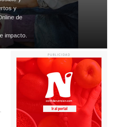
rtos y
Online de
e impacto​.
PUBLICIDAD