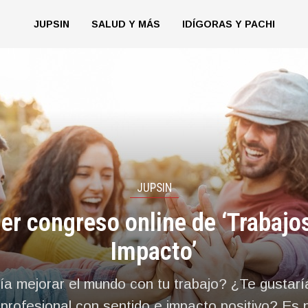
JUPSIN
SALUD Y MÁS
IDÍGORAS Y PACHI
JUPSIN
er congreso online de ‘Trabajo
Impacto’
ía mejorar el mundo con tu trabajo? ¿Te gustarí
 profesional con sentido e impacto positivo? Es p