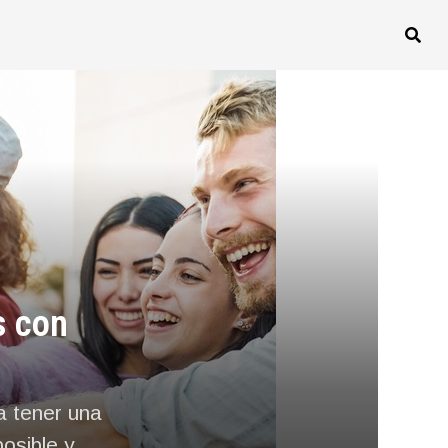
s con
a tener una
osible y