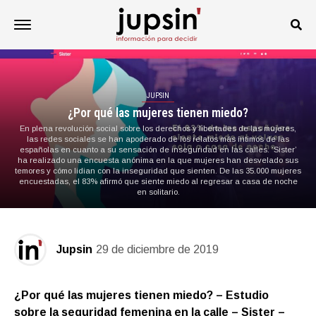
JUPSIN
¿Por qué las mujeres tienen miedo?
En plena revolución social sobre los derechos y libertades de las mujeres,
las redes sociales se han apoderado de los relatos más íntimos de las
españolas en cuanto a su sensación de inseguridad en las calles. ‘Sister’
ha realizado una encuesta anónima en la que mujeres han desvelado sus
temores y cómo lidian con la inseguridad que sienten. De las 35.000 mujeres
encuestadas, el 83% afirmó que siente miedo al regresar a casa de noche
en solitario.
Jupsin
29 de diciembre de 2019
¿Por qué las mujeres tienen miedo? – Estudio
sobre la seguridad femenina en la calle –
Sister
–