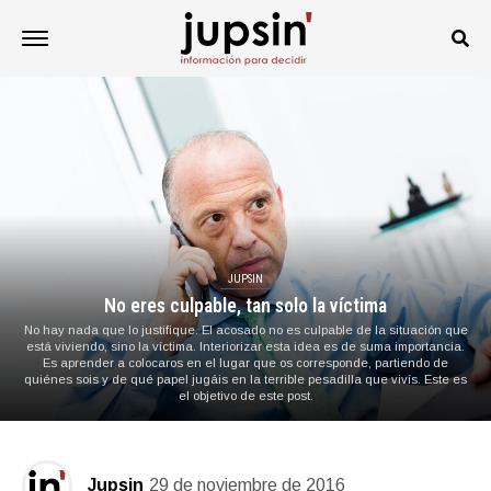
JUPSIN
No eres culpable, tan solo la víctima
No hay nada que lo justifique. El acosado no es culpable de la situación que
está viviendo, sino la víctima. Interiorizar esta idea es de suma importancia.
Es aprender a colocaros en el lugar que os corresponde, partiendo de
quiénes sois y de qué papel jugáis en la terrible pesadilla que vivís. Este es
el objetivo de este post.
Jupsin
29 de noviembre de 2016