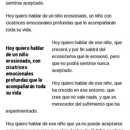
sentirse aceptado.
Hoy quiero hablar de un niño erosionado, un niño con
cicatrices emocionales profundas que le acompañarán
toda su vida.
Hoy quiero hablar de ese niño, que
Hoy quiero hablar
crecerá y por fin saldrá del
de un niño
ecosistema que le erosionó, pero
erosionado, con
que no podrá sentirse nunca
cicatrices
aceptado.
emocionales
profundas que le
Hoy quiero hablar de ese niño, que
acompañarán toda
ha crecido en ese entorno, que
su vida
cree que no vale nada, y que es
merecedor del sufrimiento que ha
experimentado.
Hoy quiero hablar de ese niño que ya no puede aceptarse