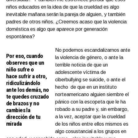
niños educados en la idea de que la crueldad es algo
inevitable mañana serán la pareja de alguien, y también
padres de otros niños. ¿Creemos acaso que la violencia
doméstica es algo que aparece por generación
espontánea?
No podemos escandalizarnos ante
Por eso, cuando
la violencia de género, o ante la
observes que un
terrible noticia de que un
niño sufre o
adolescente víctima de
hace sufrir a otro,
ciberbullying se suicide, o ante el
ridiculizándolo
hecho de que en un instituto
ante los demás, no
norteamericano alguien siembre el
te quedes cruzado
pánico con la escopeta que le ha
de brazos y no
cambies la
robado a su padre y, sin embargo,
dirección de tu
a la vez, aceptar que la crueldad
mirada
de los niños entre ellos mismos es
algo cosustancial a los grupos en