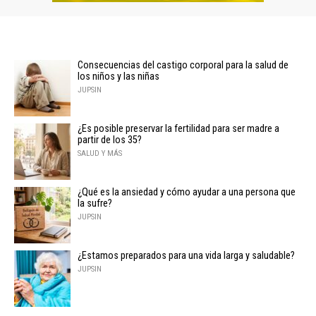
Consecuencias del castigo corporal para la salud de
los niños y las niñas
JUPSIN
¿Es posible preservar la fertilidad para ser madre a
partir de los 35?
SALUD Y MÁS
¿Qué es la ansiedad y cómo ayudar a una persona que
la sufre?
JUPSIN
¿Estamos preparados para una vida larga y saludable?
JUPSIN