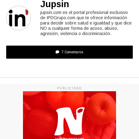
Jupsin
jupsin.com es el portal profesional exclusivo
de IPDGrupo.com que te ofrece información
para decidir sobre salud e igualdad y que dice
NO a cualquier forma de acoso, abuso,
agresión, violencia o discriminación.
7 Comentarios
PUBLICIDAD