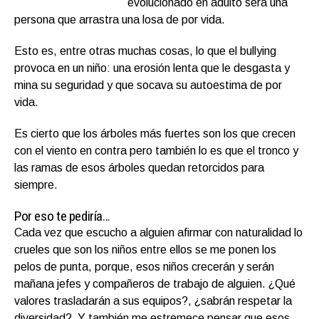
evolucionado en adulto será una
persona que arrastra una losa de por vida.
Esto es, entre otras muchas cosas, lo que el bullying
provoca en un niño: una erosión lenta que le desgasta y
mina su seguridad y que socava su autoestima de por
vida.
Es cierto que los árboles más fuertes son los que crecen
con el viento en contra pero también lo es que el tronco y
las ramas de esos árboles quedan retorcidos para
siempre.
Por eso te pediría…
Cada vez que escucho a alguien afirmar con naturalidad lo
crueles que son los niños entre ellos se me ponen los
pelos de punta, porque, esos niños crecerán y serán
mañana jefes y compañeros de trabajo de alguien. ¿Qué
valores trasladarán a sus equipos?, ¿sabrán respetar la
diversidad? Y también me estremece pensar que esos