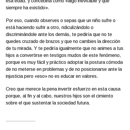
esa edad, y concebirla como «algo inevitable y que
siempre ha existido».
Por eso, cuando observes o sepas que un niño sufre o
está haciendo sufrir a otro, ridiculizándolo o
discriminándole ante los demás, te pediría que no te
quedes cruzado de brazos y que no cambies la dirección
de tu mirada. Y te pediría igualmente que no animes a tus
hijos a convertirse en testigos mudos de este fenómeno,
porque es muy fácil y práctico adoptar la postura cómoda
de no meterse en problemas y de no posicionarse ante la
injusticia pero «eso» no es educar en valores.
Creo que merece la pena invertir esfuerzo en esta causa
porque, al fin y al cabo, nuestros hijos son el cimiento
sobre el que sustentar la sociedad futura.