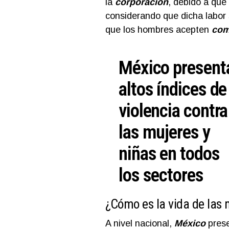
la
corporación
, debido a que
considerando que dicha labor 
que los hombres acepten
com
México present
altos índices de
violencia contra
las mujeres y
niñas en todos
los sectores
¿Cómo es la vida de las 
A nivel nacional,
México
pres