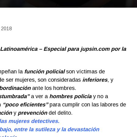
e 2018
 Latinoamérica – Especial para jupsin.com por la
peñan la
función policial
son víctimas de
de ser mujeres, son consideradas
inferiores
, y
bordinación
ante los hombres.
stumbrada”
a ver a
hombres policía
y no a
n
“poco eficientes”
para cumplir con las labores de
ación
y
prevención
del delito.
las mujeres detectives.
ajo, entre la sutileza y la devastación