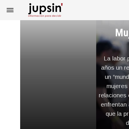
Muj
La labor 
años un re
un “mund
mujeres 
relaciones 
enfrentan 
que la p
d