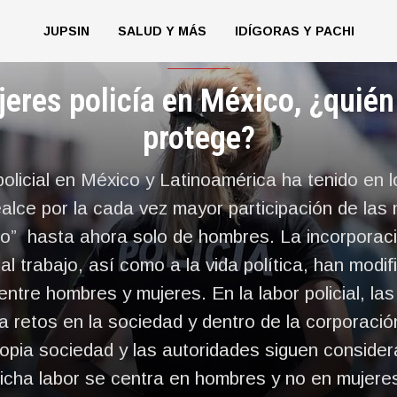
JUPSIN
SALUD Y MÁS
IDÍGORAS Y PACHI
JUPSIN
eres policía en México, ¿quién
protege?
policial en México y Latinoamérica ha tenido en l
alce por la cada vez mayor participación de las
o” hasta ahora solo de hombres. La incorporaci
al trabajo, así como a la vida política, han modif
entre hombres y mujeres. En la labor policial, la
a retos en la sociedad y dentro de la corporació
ropia sociedad y las autoridades siguen conside
icha labor se centra en hombres y no en mujere