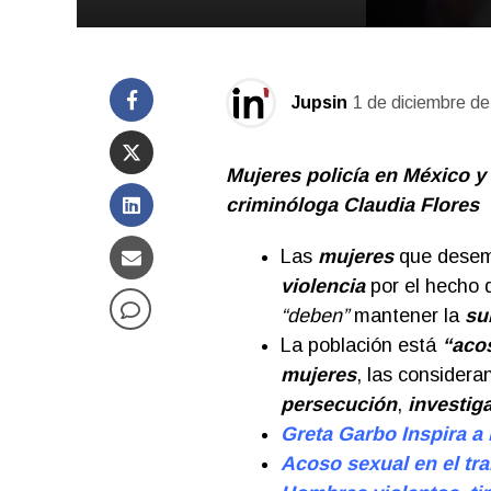
Jupsin
1 de diciembre d
Mujeres policía en México y
criminóloga Claudia Flores
Las
mujeres
que desem
violencia
por el hecho 
“deben”
mantener la
su
La población está
“aco
mujeres
, las considera
persecución
,
investig
Greta Garbo Inspira a 
Acoso sexual en el trab