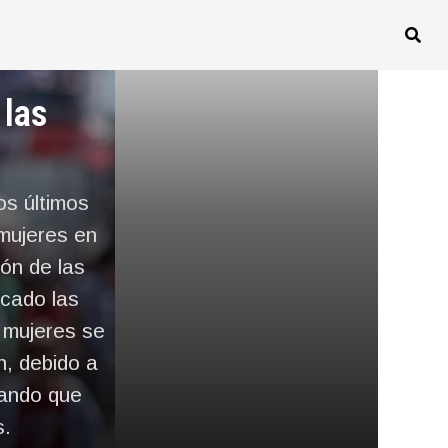
 las
os últimos
 mujeres en
ón de las
icado las
s mujeres se
n, debido a
rando que
s.