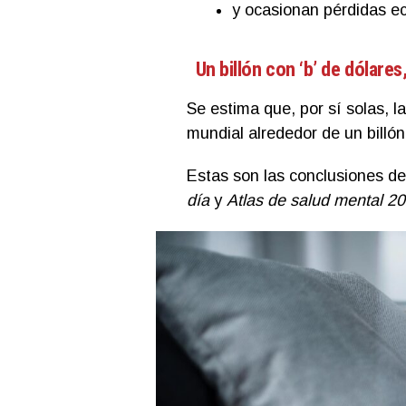
y ocasionan pérdidas e
Un billón con ‘b’ de dólares
Se estima que, por sí solas, 
mundial alrededor de un billó
Estas son las conclusiones d
día
y
Atlas de salud mental 2