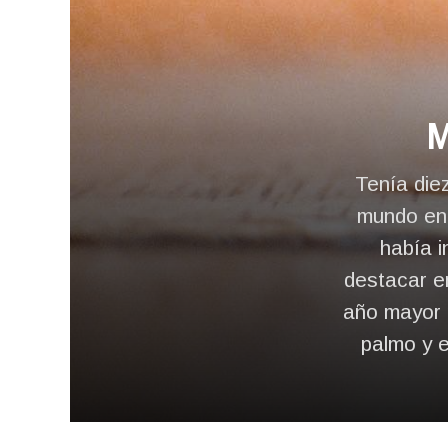
M
Tenía die
mundo en 
había i
destacar en
año mayor 
palmo y 