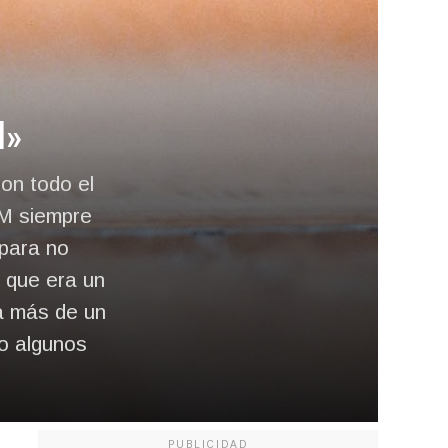
l»
on todo el
 M siempre
 para no
a que era un
a más de un
o algunos
PUBLICIDAD