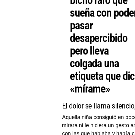
bicho raro que
sueña con pode
pasar
desapercibido
pero lleva
colgada una
etiqueta que di
«mírame»
El dolor se llama silenci
Aquella niña consiguió en po
mirara ni le hiciera un gesto
con las que hablaba y había c