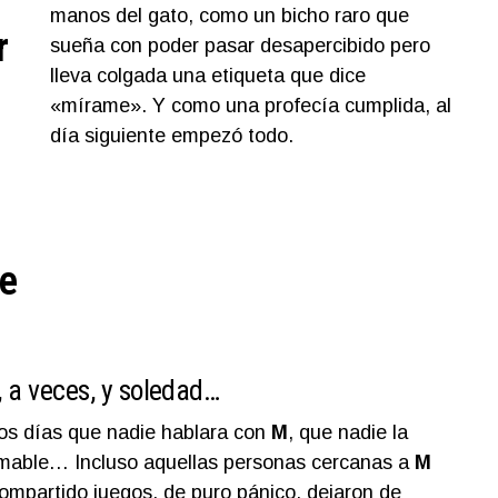
manos del gato, como un bicho raro que
r
sueña con poder pasar desapercibido pero
lleva colgada una etiqueta que dice
«mírame». Y como una profecía cumplida, al
día siguiente empezó todo.
ce
o, a veces, y soledad…
cos días que nadie hablara con
M
, que nadie la
 amable… Incluso aquellas personas cercanas a
M
ompartido juegos, de puro pánico, dejaron de