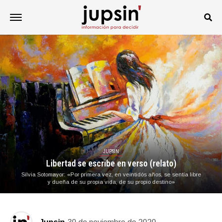
JUPSIN
Libertad se escribe en verso (relato)
Silvia Sotomayor: «Por primera vez, en veintidós años, se sentía libre
y dueña de su propia vida, de su propio destino»