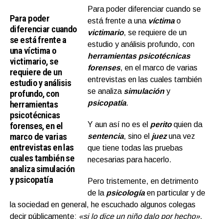
Para poder diferenciar cuando se
Para poder
está frente a una
víctima
o
diferenciar cuando
victimario
, se requiere de un
se está frente a
estudio y análisis profundo, con
una víctima o
herramientas psicotécnicas
victimario, se
forenses
, en el marco de varias
requiere de un
entrevistas en las cuales también
estudio y análisis
se analiza
simulación
y
profundo, con
herramientas
psicopatía
.
psicotécnicas
forenses, en el
Y aun así no es el
perito
quien da
marco de varias
sentencia
, sino el
juez
una vez
entrevistas en las
que tiene todas las pruebas
cuales también se
necesarias para hacerlo.
analiza simulación
y psicopatía
Pero tristemente, en detrimento
de la
psicología
en particular y de
la sociedad en general, he escuchado algunos colegas
decir públicamente:
«si lo dice un niño dalo por hecho».