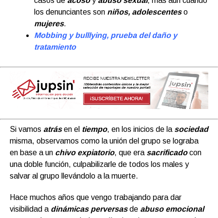
casos de
acoso
y
abuso sexual
, más aun cuando
los denunciantes son
niños,
adolescentes
o
mujeres
.
Mobbing y bulllying, prueba del daño y
tratamiento
Si vamos
atrás
en el
tiempo
, en los inicios de la
sociedad
misma, observamos como la unión del grupo se lograba
en base a un
chivo expiatorio
, que era
sacrificado
con
una doble función, culpabilizarle de todos los males y
salvar al grupo llevándolo a la muerte.
Hace muchos años que vengo trabajando para dar
visibilidad a
dinámicas perversas
de
abuso emocional