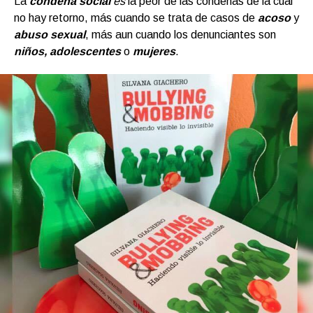
La
condena social
es
la peor de las condenas de la cual
no hay retorno, más cuando se trata de casos de
acoso
y
abuso sexual
, más aun cuando los denunciantes son
niños,
adolescentes
o
mujeres
.