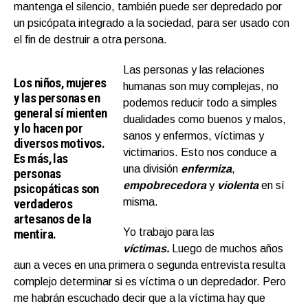
mantenga el silencio, también puede ser depredado por
un psicópata integrado a la sociedad, para ser usado con
el fin de destruir a otra persona.
Las personas y las relaciones
Los niños, mujeres
humanas son muy complejas, no
y las personas en
podemos reducir todo a simples
general sí mienten
dualidades como buenos y malos,
y lo hacen por
sanos y enfermos, víctimas y
diversos motivos.
victimarios. Esto nos conduce a
Es más, las
una división
enfermiza
,
personas
empobrecedora
y
violenta
en sí
psicopáticas son
verdaderos
misma.
artesanos de la
mentira.
Yo trabajo para las
víctimas.
Luego de muchos años
aun a veces en una primera o segunda entrevista resulta
complejo determinar si es víctima o un depredador. Pero
me habrán escuchado decir que a la víctima hay que