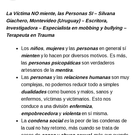
La Víctima NO miente, las Personas SI – Silvana
Giachero, Montevideo (Uruguay) – Escritora,
Investigadora – Especialista en mobbing y bullying –
Terapeuta en Trauma
Los
niños
,
mujeres
y las
personas
en general sí
mienten
y lo hacen por diversos motivos. Es más,
las
personas psicopáticas
son verdaderos
artesanos de la
mentira
.
Las
personas
y las
relaciones humanas
son muy
complejas, no podemos reducir todo a simples
dualidades
como buenos y malos, sanos y
enfermos, víctimas y victimarios. Esto nos
conduce a una división
enfermiza
,
empobrecedora
y
violenta
en sí misma.
La
condena social
es
la peor de las condenas de
la cual no hay retorno, más cuando se trata de