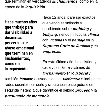
que terminan en verdaderos
linchamientos
, como en la
época de la
inquisición
.
Hace 12 años, para ser exactos,
Hace muchos años
que vengo estudiando y
que trabajo para
escribiendo sobre
m
obbing
y
dar visibilidad a
bullying,
siendo mi foco la
clínica
dinámicas
con
víctimas
y el
peritaje
en la
perversas de
Suprema Corte de Justicia
y en
abuso emocional
empresas.
que terminan en
linchamientos,
En este último año, he asistido y
como en
cada vez más, a víctimas de
la inquisición
linchamiento
en lo
laboral
y
también
familiar
, acusadas de ser
victimarios
, incluso en
redes sociales, sin serlo y sin una sentencia judicial en
segunda instancia que garantice el debido
proceso
y la
presunción de inocencia
.