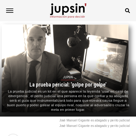
JUPSIN
La prueba pericial: ‘golpe por golpe’
La prueba judicial es un kit en el que aparece la leyenda ‘usar en caso de
emergencia’, el perito judicial una persona en la que confiar y su abogado
será el guía que instrumentalizará todo para que vuestra causa llegue a
buen puerto y poder golear al equipo rival, noquear al adversario o cruzar la
meta en primer lugar.
José Manuel Gigante es abogado y perito judicial
José Manuel Gigante es abogado y perito judicial