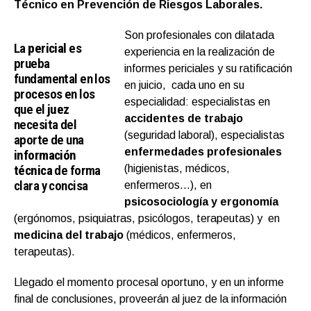
Técnico en Prevención de Riesgos Laborales.
Son profesionales con dilatada
La
pericial
es
experiencia en la realización de
prueba
informes periciales y su ratificación
fundamental en los
en juicio, cada uno en su
procesos en los
especialidad: especialistas en
que el
juez
accidentes de trabajo
necesita del
(seguridad laboral), especialistas
aporte de una
enfermedades profesionales
información
técnica
de forma
(higienistas, médicos,
clara y concisa
enfermeros…), en
psicosociología y ergonomía
(ergónomos, psiquiatras, psicólogos, terapeutas) y en
medicina del trabajo
(médicos, enfermeros,
terapeutas).
Llegado el momento procesal oportuno, y en un informe
final de conclusiones, proveerán al juez de la información