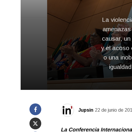
La violenc
amenazas «
causar, un
y el acoso 
o una ino
igualdad
Jupsin
22 de junio de 20
La Conferencia Internaciona