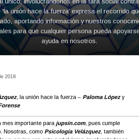
l único, involucrándonos en la tara social contr
 ‘la unión hace la fuerza’ expresa el recorrido 
zado, aportando información y nuestros conocim
ales para que cualquier persona pueda apoyars
ayuda en nosotros.
de 2018
ázquez
, la unión hace la fuerza –
Paloma Lópe
z
y
Forense
n mes importante para
jupsin.com
, pues cumple
o. Nosotras, como
Psicología Velázquez
, también