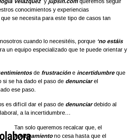
logía Velázquez
y
jupsin.com
queremos seguir
stros conocimientos y experiencias
 que se necesita para este tipo de casos tan
osotros cuando lo necesitéis, porque
‘no estáis
a un equipo especializado que te puede orientar y
entimientos
de
frustración
e
incertidumbre
que
o si se ha dado el paso de
denunciar
el
dado ese paso.
es difícil dar el paso de
denunciar
debido al
laboral, a la incertidumbre…
Tan solo queremos recalcar que, el
olabora
hostigamiento
no cesa hasta que el