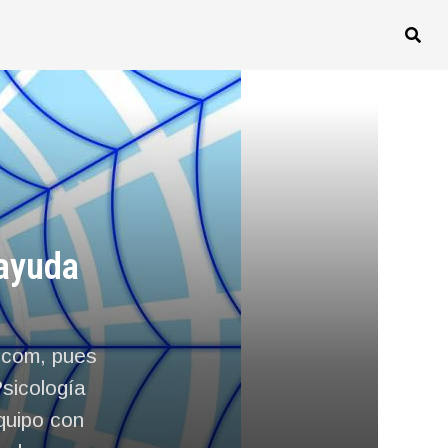
 ayuda
.com, pues
sicología
quipo con