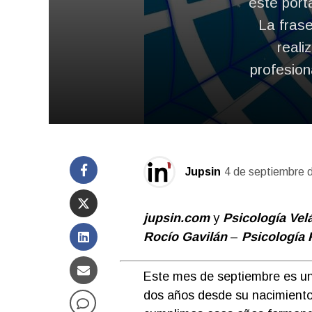
este porta
La frase
reali
profesion
Jupsin
4 de septiembre 
jupsin.com
y
Psicología Vel
Rocío Gavilán
–
Psicología 
Este mes de septiembre es u
dos años desde su nacimient