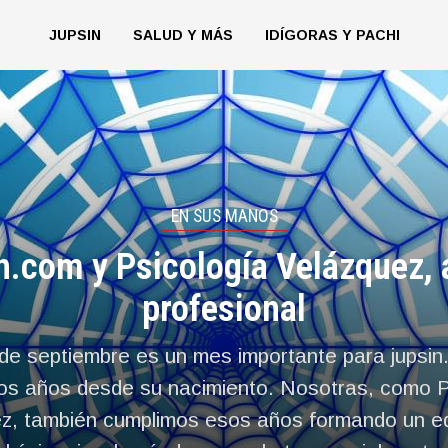
JUPSIN
SALUD Y MÁS
IDÍGORAS Y PACHI
EN SUS MANOS
n.com y Psicología Velázquez,
profesional
de septiembre es un mes importante para jupsin
os años desde su nacimiento. Nosotras, como P
z, también cumplimos esos años formando un e