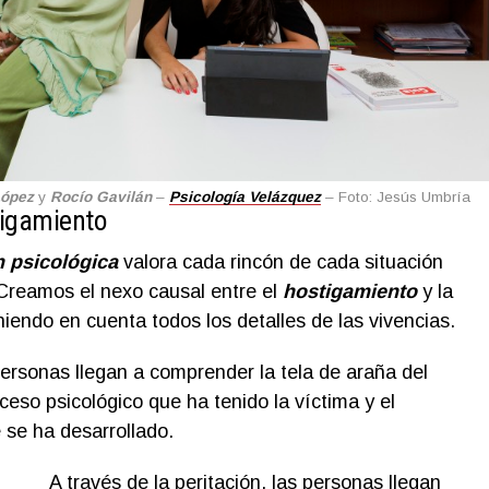
López
y
Rocío Gavilá
n
–
Psicología Velázquez
– Foto: Jesús Umbría
tigamiento
n psicológica
valora cada rincón de cada situación
 Creamos el nexo causal entre el
hostigamiento
y la
niendo en cuenta todos los detalles de las vivencias.
 personas llegan a comprender la tela de araña del
oceso psicológico que ha tenido la víctima y el
se ha desarrollado.
A través de la peritación, las personas llegan