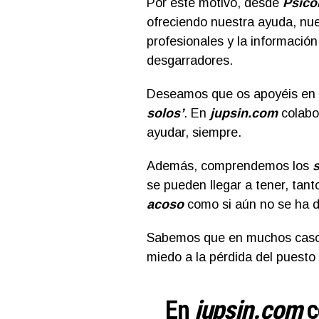
Por este motivo, desde
Psico
ofreciendo nuestra ayuda, nue
profesionales y la información
desgarradores.
Deseamos que os apoyéis en n
solos’
. En
jupsin.com
colabor
ayudar, siempre.
Además, comprendemos los
s
se pueden llegar a tener, tant
acoso
como si aún no se ha 
Sabemos que en muchos casos 
miedo a la pérdida del puesto 
En
jupsin.com
c