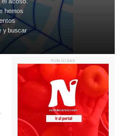
a el acoso.
que hemos
ientos
e y buscar
PUBLICIDAD