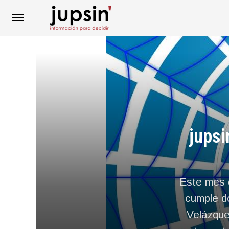
jupsi
Este mes 
cumple d
Velázque