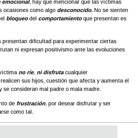
o emocional
, hay que mencionar que las víctimas
as ocasiones como algo
desconocido.
No se sienten
 el
bloqueo
del
comportamiento
que presentan es
 presentan dificultad para experimentar ciertas
sfrutan ni expresan positivismo ante las evoluciones
 víctima
no ríe
,
ni disfruta
cualquier
ealicen sus hijos, cuestión que afecta y aumenta el
 y se consideran mal padre o mala madre.
nto de
frustración
, por desear disfrutar y ser
arse como tal.