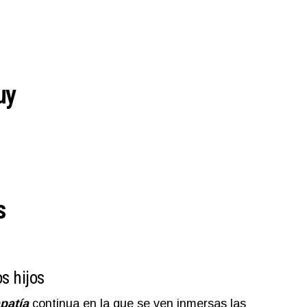
uy
s
s hijos
patía
continua en la que se ven inmersas las