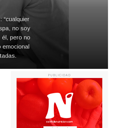
 “cualquier
spa, no soy
 él, pero no
o emocional
itadas.
PUBLICIDAD