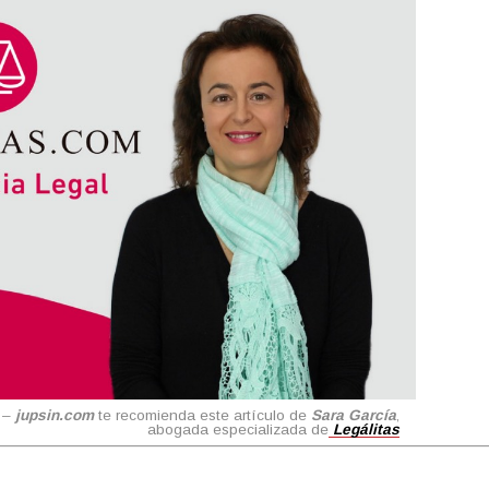
–
j
upsin.com
te recomienda este artículo de
Sara García
,
abogada especializada de
Legálitas