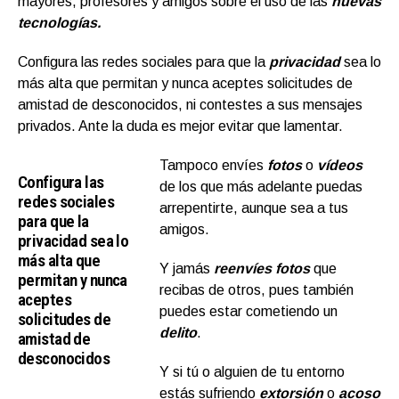
mayores, profesores y amigos sobre el uso de las
nuevas
tecnologías.
Configura las redes sociales para que la
privacidad
sea lo
más alta que permitan y nunca aceptes solicitudes de
amistad de desconocidos, ni contestes a sus mensajes
privados. Ante la duda es mejor evitar que lamentar.
Tampoco envíes
fotos
o
vídeos
Configura las
de los que más adelante puedas
redes sociales
arrepentirte, aunque sea a tus
para que la
amigos.
privacidad sea lo
más alta que
Y jamás
reenvíes fotos
que
permitan y nunca
recibas de otros, pues también
aceptes
puedes estar cometiendo un
solicitudes de
delito
.
amistad de
desconocidos
Y si tú o alguien de tu entorno
estás sufriendo
extorsión
o
acoso