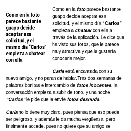
Como en la
foto
parece bastante
Como en la foto
guapo decide aceptar esa
parece bastante
solicitud, y el mismo día
“Carlos”
guapo decide
empieza a
chatear
con ella a
aceptar esa
través de la aplicación. Le dice que
solicitud, y el
ha visto sus fotos, que le parece
mismo día “Carlos”
muy atractiva y que le gustaría
empieza a chatear
conocerla mejor.
con ella
Carla
está encantada con su
nuevo amigo, y no paran de hablar.Tras dos semanas de
palabras bonitas e intercambio de
fotos inocentes
, la
conversación empieza a subir de tono, y una noche
“Carlos”
le pide que le envíe
fotos desnuda
.
Carla
no lo tiene muy claro, pues piensa que eso puede
ser peligroso, y además le da mucha vergüenza, pero
finalmente accede, pues no quiere que su amigo se