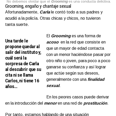
No debemos olvidar que el
Grooming
es una conducta delictiva.
Grooming, engaño y chantaje sexual
Afortunadamente,
Carla
le contó todo a sus padres y
acudió a la policía. Otras chicas y chicos, no tuvieron
tanta suerte.
El
Grooming
es una forma de
Una tarde le
acoso
en la red que consiste en
propone quedar al
que un mayor de edad contacta
salir del instituto y,
con un menor haciéndose pasar por
cuál será la
otro niño o joven, para poco a poco
sorpresa de
Carla
ganarse su confianza y así lograr
al descubrir que su
que actúe según sus deseos,
cita ni se llama
generalmente con una
finalidad
Carlos, ni tiene 16
años…
sexual
.
En los peores casos puede derivar
en la introducción del
menor
en una red de
prostitución
.
Por tanto, estamos hablando de una situación