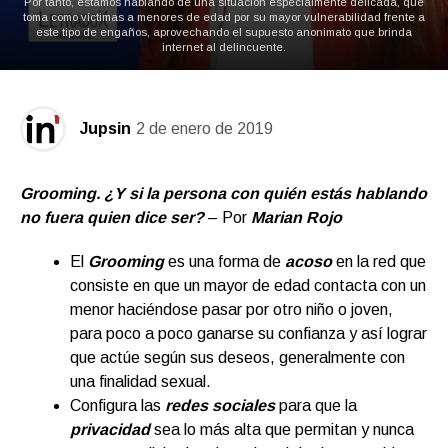
Por tanto, estamos hablando de una situación especialmente delicada, que
toma como víctimas a menores de edad por su mayor vulnerabilidad frente a
este tipo de engaños, aprovechando el supuesto anonimato que brinda
internet al delincuente.
Jupsin
2 de enero de 2019
Grooming. ¿Y si la persona con quién estás hablando
no fuera quien dice ser?
– Por
Marian Rojo
El
Grooming
es una forma de
acoso
en la red que
consiste en que un mayor de edad contacta con un
menor haciéndose pasar por otro niño o joven,
para poco a poco ganarse su confianza y así lograr
que actúe según sus deseos, generalmente con
una finalidad sexual.
Configura las
redes sociales
para que la
privacidad
sea lo más alta que permitan y nunca