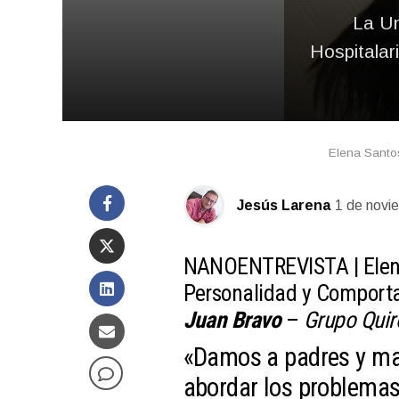
La Un
Hospitalar
Elena Santos
Jesús Larena
1 de novi
NANOENTREVISTA |
Ele
Personalidad y Comport
Juan Bravo
–
Grupo Quir
«Damos a padres y ma
abordar los problemas