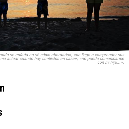
uando se enfada no sé cómo abordarlo», «no llego a comprender sus
cómo actuar cuando hay conflictos en casa», «no puedo comunicarme
con mi hija…».
én
s