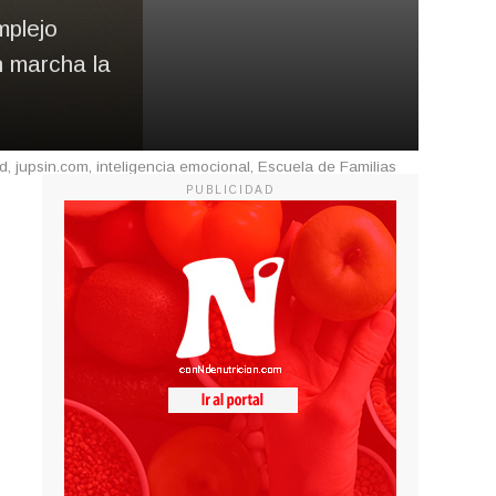
mplejo
n marcha la
, jupsin.com, inteligencia emocional, Escuela de Familias
PUBLICIDAD