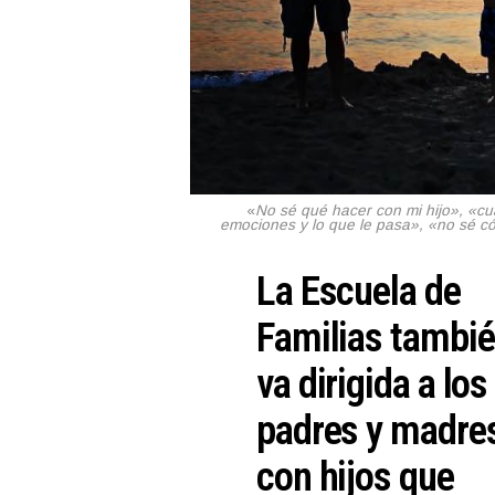
«
No sé qué hacer con mi hijo», «c
emociones y lo que le pasa», «no sé 
La Escuela de
Familias tambi
va dirigida a los
padres y madre
con hijos que