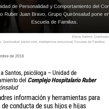
idad de Personalidad y Comportamiento del Co
io Ruber Juan Bravo, Grupo Quirónsalud pone e
Escuela de Familias.
Elena Santos, Quirósalud
, Quirósalud, jupsin.com, inteligencia emocional, Escuela de Familias
embre de 2018
na Santos, psicóloga – Unidad de
amiento del
Complejo Hospitalario Ruber
ónsalud
dres información y herramientas para
 de conducta de sus hijos e hijas