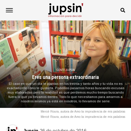
GENTE JUPSIN
Eres una persona extraordinaria
El caso es que un día te plantas en los treinta y tanto años y tu vida no es
exactamente cómo te gustaría. Podemos pasarnos horas buscando excusas
muy elaboradas pero la realidad es que perdemos mucho tiempo buscando
fuera lo que ya llevamos dentro. Todo lo que necesitamos para amarnos a
nosotros mismos ya está en nosotros, lo llevamos de serie.
Mercé Roura, autora de Amo la imprudencia de mis palabras
Mercé Roura, autora de Amo la imprudencia de mis palabras
Jupsin
26 de octubre de 2016