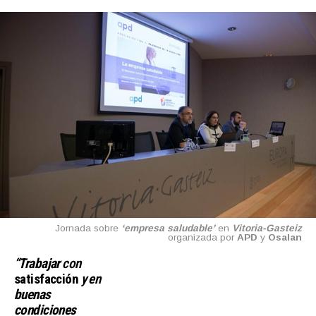
Jornada sobre
‘empresa saludable’
en
Vitoria-Gasteiz
organizada por
APD
y
Osalan
“Trabajar
con
satisfacción
y en
buenas
condiciones