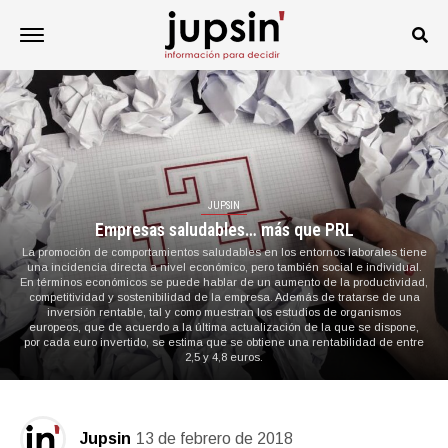
JUPSIN
Empresas saludables… más que PRL
La promoción de comportamientos saludables en los entornos laborales tiene
una incidencia directa a nivel económico, pero también social e individual.
En términos económicos se puede hablar de un aumento de la productividad,
competitividad y sostenibilidad de la empresa. Además de tratarse de una
inversión rentable, tal y como muestran los estudios de organismos
europeos, que de acuerdo a la última actualización de la que se dispone,
por cada euro invertido, se estima que se obtiene una rentabilidad de entre
2,5 y 4,8 euros.
Jupsin
13 de febrero de 2018