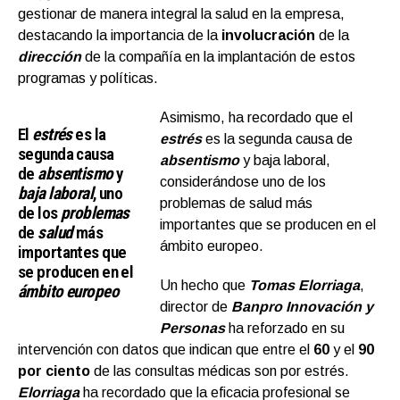
gestionar de manera integral la salud en la empresa,
destacando la importancia de la
involucración
de la
dirección
de la compañía en la implantación de estos
programas y políticas.
Asimismo, ha recordado que el
El
estrés
es la
estrés
es la segunda causa de
segunda causa
absentismo
y baja laboral,
de
absentismo
y
considerándose uno de los
baja laboral
, uno
problemas de salud más
de los
problemas
importantes que se producen en el
de
salud
más
ámbito europeo.
importantes que
se producen en el
Un hecho que
Tomas Elorriaga
,
ámbito europeo
director de
Banpro Innovación y
Personas
ha reforzado en su
intervención con datos que indican que entre el
60
y el
90
por ciento
de las consultas médicas son por estrés.
Elorriaga
ha recordado que la eficacia profesional se