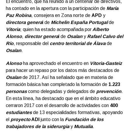
El encuentro, que ha reunido a un centenar de directivos,
ha contado en la apertura con la participación de
María
Paz Robina
, consejera en Zona norte de
APD
y
directora genera
l de
Michelin España Portugal
de
Vitoria
; quien ha estado acompañada por
Alberto
Alonso
,
director genera
l de
Osalan
y
Rafael Calvo del
Río
, responsable del
centro territorial de Álava
de
Osalan
.
Alonso
ha aprovechado el encuentro en
Vitoria-Gasteiz
para hacer un repaso por los datos más destacados de
Osalan
de 2017. Así ha señalado que en materia de
formación básica han completado la formación de
1.223
personas
como delegadas y delegados de
prevención
.
En esta línea, ha destacado que en el ámbito educativo
cerraron 2017 con el desarrollo de actividades con
400
estudiantes
de 13 especialidades formativas, apoyando
el
proyecto
ADI
junto con la
Fundación de los
trabajadores de la siderurgia
y
Mutualia
.