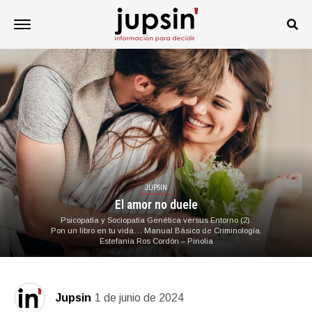
JUPSIN
El amor no duele
Psicopatía y Sociopatía Genética versus Entorno (2).
Pon un libro en tu vida… Manual Básico de Criminología.
Estefanía Ros Cordón – Pinolia
Jupsin
1 de junio de 2024