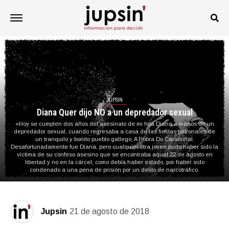
JUPSIN
Diana Quer dijo NO a un depredador sexual
«Hoy se cumplen dos años del asesinato de mi hija Diana a manos de un
depredador sexual, cuando regresaba a casa de las fiestas patronales de
un tranquilo y bonito pueblo gallego, A Pobra Do Caramiñal.
Desafortunadamente fue Diana, pero cualquier otra joven pudo haber sido la
víctima de su confeso asesino que se encontraba aquel 22 de agosto en
libertad y no en la cárcel, como debía haber estado, por haber sido
condenado a una pena de prisión por un delito de narcotráfico.
Jupsin
21 de agosto de 2018