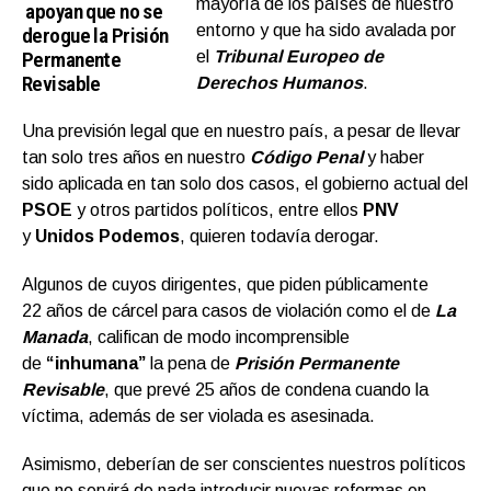
mayoría de los países de nuestro
apoyan que no se
entorno y que ha sido avalada por
derogue la Prisión
Permanente
el
Tribunal Europeo de
Revisable
Derechos Humanos
.
Una previsión legal que en nuestro país, a pesar de llevar
tan solo tres años en nuestro
Código Penal
y haber
sido aplicada en tan solo dos casos, el gobierno actual del
PSOE
y otros partidos políticos, entre ellos
PNV
y
Unidos Podemos
, quieren todavía derogar.
Algunos de cuyos dirigentes, que piden públicamente
22 años de cárcel para casos de violación como el de
La
Manada
, califican de modo incomprensible
de
“inhumana”
la pena de
Prisión Permanente
Revisable
, que prevé 25 años de condena cuando la
víctima, además de ser violada es asesinada.
Asimismo, deberían de ser conscientes nuestros políticos
que no servirá de nada introducir nuevas reformas en