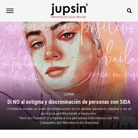
JUPSIN
Di NO al estigma y discriminación de personas con SIDA
«Todavía existe un trato discriminatorio en el ámbito sanitario, laboral y en el
acceso a prestaciones y seguros».
‘Vive en Positivo’ y respeta a las personas infectadas con VIH.
Campaña del Ministerio de Sanidad