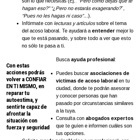
son lo que necesitas (Ej.:
“Pero cómo dejas que te
hagan eso?”
“¿Pero no estarás exagerando?
”,
“Pues no les hagas ni caso”
…).
Infórmate con
lecturas y artículos
sobre el tema
del acoso laboral. Te ayudará a
entender
mejor lo
que te está pasando, y sobre todo a ver que esto
no sólo te pasa a ti.
Busca
ayuda profesional
:
Con estas
acciones podrás
Puedes buscar
asociaciones de
volver a CONFIAR
víctimas de acoso laboral
en tu
EN TI MISMO, en
ciudad, donde te podrán asesorar
reparar tu
y conocer personas que han
autoestima, y
pasado por circunstancias similares
sentirte capaz de
a la tuya.
afrontar la
Consulta con
abogados expertos
situación con
que te guíen e informen cuáles son
fuerza y seguridad
tus opciones.