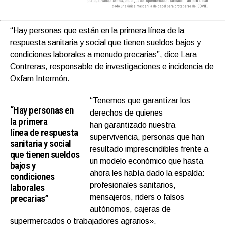
“
Hay personas que están
en la primera línea
de
la
respuesta sanitaria y social que
tienen
sueldos bajos y
condicion
es laborales a menudo precarias”, dice
Lara
Contreras, responsable de investigaciones e incidencia de
Oxfam Intermón.
“
T
enemos que garantizar los
“
Hay personas
en
derechos de quienes
la primera
han
gar
antizado
nuestra
línea
de
respuesta
supervivencia,
personas que han
sanitaria y social
resultado
imprescindibles frente a
que
tienen
sueldos
un modelo económico que hasta
bajos y
ahora les había dado la espalda
:
condicion
es
profesionales sanitarios,
laborales
precarias”
mensajeros,
riders
o falsos
autónomos, cajeras de
supermercados o trabajadores agrarios».