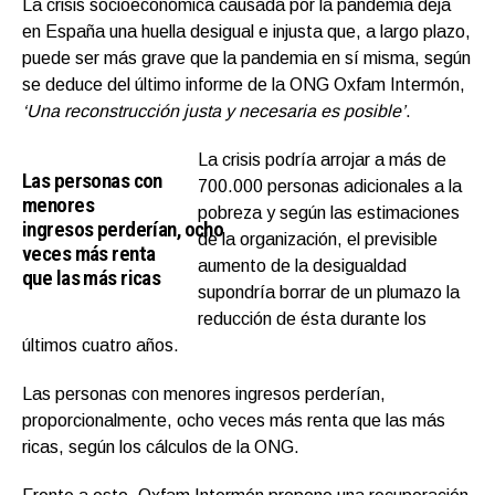
La crisis socioeconómica
causada por la pandemia deja
en España una
huella desigual e injusta
que, a largo plazo,
puede ser más grave que la pandemia en sí misma
, según
se deduce del último informe de la
ONG Oxfam
Intermón,
‘Una reconstrucción justa y necesaria es posible’
.
La
crisis
podría arrojar
a
más de
L
as personas
con
700.000
personas
adicionales a
la
menores
pobreza
y
s
egún las estimaciones
ingresos
perderían
,
ocho
de la organización
, el previsible
veces más renta
aumento de la desigualdad
que las más ricas
supondría
borrar de un plumazo
la
reducción de ésta durante los
últimos cuatro años
.
L
as personas
con menores ingresos
perderían
,
proporcionalmente,
ocho veces más renta que las más
ricas
, según los cálculos de la ONG
.