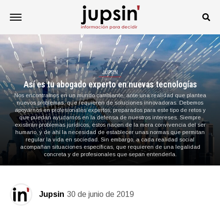
JUPSIN
Así es tu abogado experto en nuevas tecnologías
Nos encontramos en un mundo cambiante, ante una realidad que plantea
nuevos problemas, que requieren de soluciones innovadoras. Debemos
apoyarnos en profesionales expertos, preparados para este tipo de retos y
que puedan ayudarnos en la defensa de nuestros intereses. Siempre
existirán problemas jurídicos, éstos nacen de la mera convivencia del ser
humano, y de ahí la necesidad de establecer unas normas que permitan
regular la vida en sociedad. Sin embargo, a cada realidad social
acompañan situaciones específicas, que requieren de una legalidad
concreta y de profesionales que sepan entenderla.
Jupsin
30 de junio de 2019