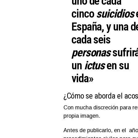
uno de cada
cinco
suicidios
España, y una d
cada seis
personas
sufrir
un
ictus
en su
vida»
¿Cómo se aborda el acoso
Con mucha discreción para resp
propia imagen.
Antes de publicarlo, en el añ