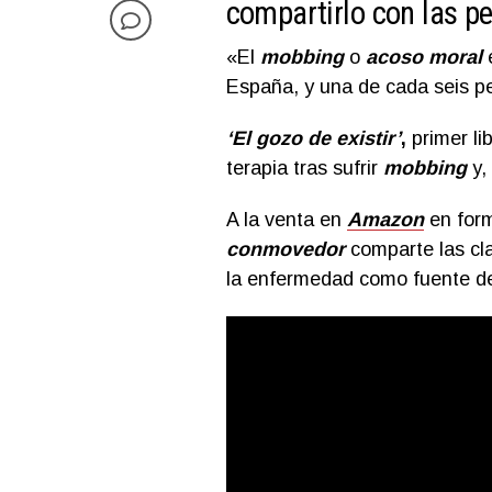
compartirlo con las 
«El
mobbing
o
acoso moral
España, y una de cada seis pe
‘El gozo de existir’
,
primer li
terapia tras sufrir
mobbing
y,
A la venta en
Amazon
en form
conmovedor
comparte las cla
la enfermedad como fuente 