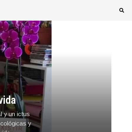
vida
 y un ictus
icológicas y