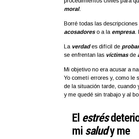
procedimientos civiles para qu
moral
.
Borré todas las descripciones 
acosadores
o a la
empresa
.
La
verdad
es difícil de
proba
se enfrentan las
víctimas
de
Mi objetivo no era acusar a n
Yo cometí errores y, como le
de la situación tarde, cuando
y me quedé sin trabajo y al bo
El
estrés
deteri
mi
salud
y me