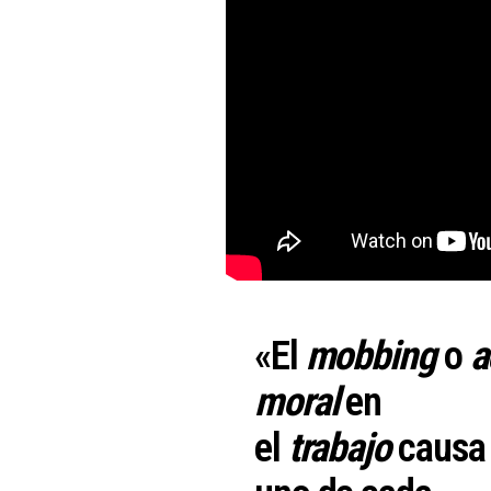
«El
mobbing
o
a
moral
en
el
trabajo
causa