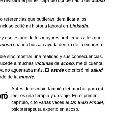
e revisara el primer capítulo donde hablo del
acoso
o referencias que pudieran identificar a los
 Incluso edité mi historia laboral en
LinkedIn
.
r
y ese es uno de los mayores problemas a los que
acoso
cuando buscan ayuda dentro de la empresa.
adie sino mostrar una realidad y sus consecuencias.
 sucede a muchas
víctimas
de
acoso
, me di cuenta
 ya no aguantaba más. El
estrés
deterioró mi
salud
rde de la
muerte
.
Antes de escribir, también leí mucho, para mí
oró
leer es una terapia y un viaje. En el primer
capítulo, cito varias veces al
Dr. Iñaki Piñuel
,
psicoterapeuta experto en acoso.