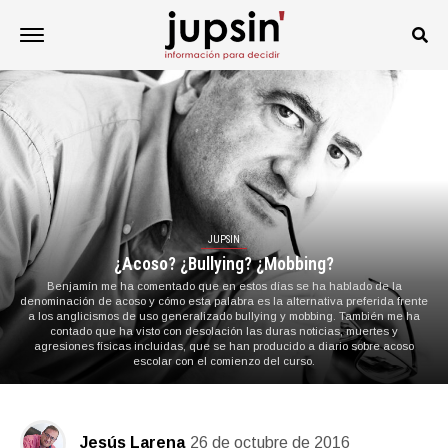
JUPSIN
¿Acoso? ¿Bullying? ¿Mobbing?
Benjamín me ha comentado que en estos días se ha hablado de la
denominación de acoso y cómo esta palabra es la alternativa preferida frente
a los anglicismos de uso generalizado bullying y mobbing. También me ha
contado que ha visto con desolación las duras noticias, muertes y
agresiones físicas incluidas, que se han producido a diario sobre acoso
escolar con el comienzo del curso.
Jesús Larena
26 de octubre de 2016