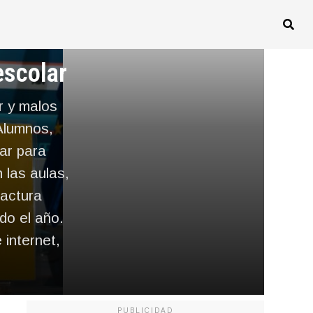
escolar
r y malos
Alumnos,
ar para
 las aulas,
factura
do el año.
 internet,
PUBLICIDAD