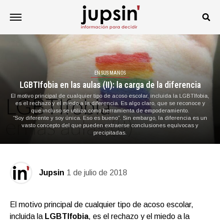
EN SUS MANOS
LGBTIfobia en las aulas (II): la carga de la diferencia
El motivo principal de cualquier tipo de acoso escolar, incluida la LGBTIfobia,
es el rechazo y el miedo a la diferencia. Es algo claro, que se reconoce y
que incluso se utiliza como herramienta de empoderamiento.
“Soy diferente y soy única. Eso es bueno”. Sin embargo, la diferencia es un
vasto concepto del que pueden extraerse conclusiones equívocas y
precipitadas.
Jupsin
1 de julio de 2018
El motivo principal de cualquier tipo de acoso escolar,
incluida la
LGBTIfobia
, es el rechazo y el miedo a la