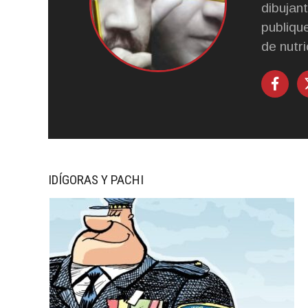
dibujan
publique
de nutri
IDÍGORAS Y PACHI