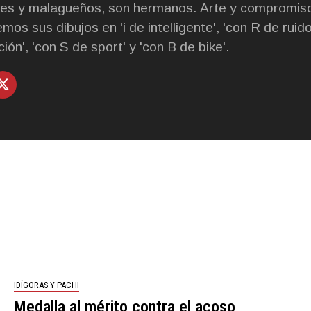
tes y malagueños, son hermanos. Arte y compromiso
mos sus dibujos en 'i de intelligente', 'con R de ruido'
ción', 'con S de sport' y 'con B de bike'.
IDÍGORAS Y PACHI
Medalla al mérito contra el acoso