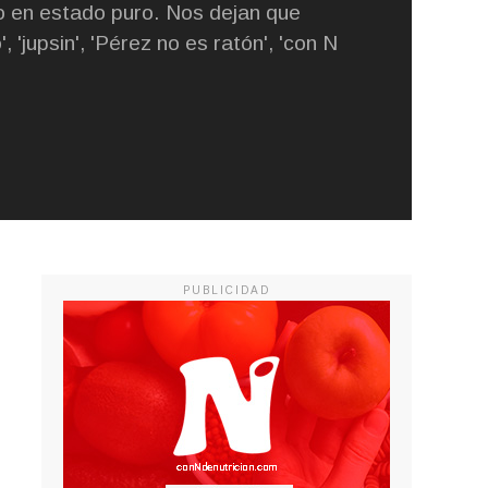
 en estado puro. Nos dejan que
, 'jupsin', 'Pérez no es ratón', 'con N
PUBLICIDAD