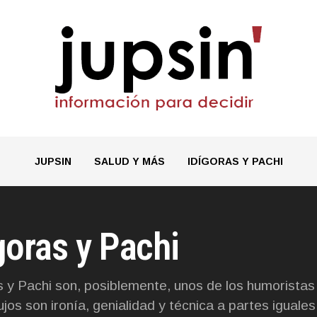
JUPSIN
SALUD Y MÁS
IDÍGORAS Y PACHI
goras y Pachi
s y Pachi son, posiblemente, unos de los humoristas
ujos son ironía, genialidad y técnica a partes igual