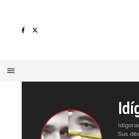
Idí
Idígora
Sus dib