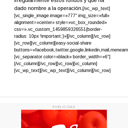
irregularmente estos fondos y que ha
dado nombre a la operación.
[/vc_wp_text]
[vc_single_image image=»777″ img_size=»full»
alignment=»center» style=»vc_box_rounded»
css=».vc_custom_1459859326551{border-
radius: 10px !important;}»][/vc_column][/vc_row]
[vc_row][vc_column][easy-social-share
buttons=»facebook,twitter,google,linkedin,mail,meneam
[vc_separator color=»black» border_width=»6″]
[/vc_column][/vc_row][vc_row][vc_column]
[vc_wp_text][/vc_wp_text][/vc_column][/vc_row]
PUBLICIDAD