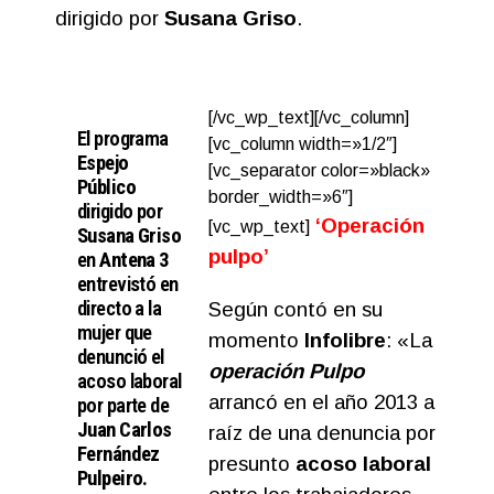
dirigido por
Susana Griso
.
[/vc_wp_text][/vc_column]
El progra
ma
[vc_column width=»1/2″]
Espejo
[vc_separator color=»black»
Público
border_width=»6″]
dirigido por
‘Operación
[vc_wp_text]
Susana Griso
pulpo’
en
Antena 3
entrevistó en
directo a la
Según contó en su
mujer que
momento
Infolibre
: «La
denunció el
operación Pulpo
acoso laboral
arrancó en el año 2013 a
por parte de
Juan Carlos
raíz de una denuncia por
Fernández
presunto
acoso laboral
Pulpeiro
.