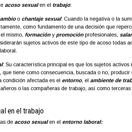
de
acoso sexual
en el
trabajo
:
cambio
o
chantaje sexual
: Cuando la negativa o la sum
lícitamente, como fundamento de una decisión que reper
el mismo,
formación
y
promoción
profesionales,
salar
nsiderarán sujetos activos de este tipo de acoso todas 
laboral.
l
: Su característica principal es que los sujetos activ
po, que tiene como consecuencia, buscada o no, producir
la condición afectada es el
entorno
, el
ambiente de tra
pañeros o las compañeras de trabajo, así como tercera
l en el trabajo
vas de
acoso sexual
en el
entorno laboral: