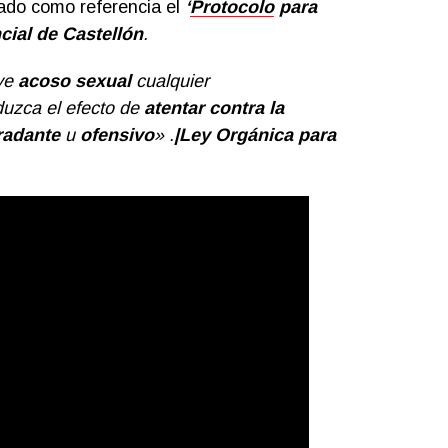
do como referencia el
‘
Protocolo
para
cial de Castellón
.
uye
acoso sexual
cualquier
duzca el efecto de
atentar contra la
radante
u
ofensivo
» .
|Ley Orgánica para