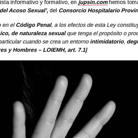
sta informativo y formativo, en
jupsin.com
hemos toma
del Acoso Sexual’,
del
Consorcio Hospitalario Provin
o en el
Código Penal
, a los efectos de esta Ley constit
ico, de naturaleza sexual
que tenga el propósito o pro
articular cuando se crea un entorno
intimidatorio
,
deg
eres y Hombres –
LOIEMH, art. 7.1|