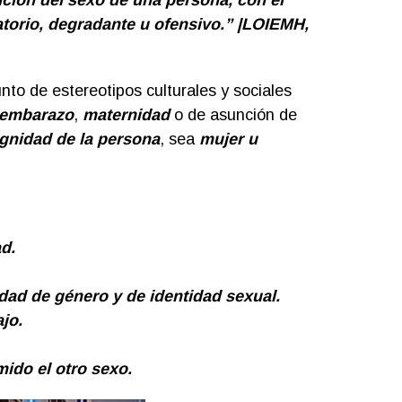
ción del sexo de una persona, con el
atorio, degradante u ofensivo.”
|LOIEMH,
unto de estereotipos culturales y sociales
embaraz
o
,
maternidad
o de asunción de
ignidad de la persona
, sea
mujer u
.
d.
idad de género y de
identidad sexual.
jo.
ido el otro sexo.