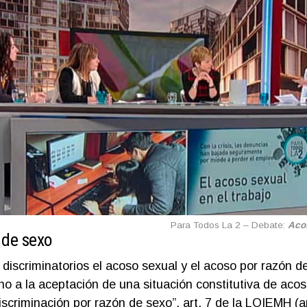
Para Todos La 2 – Debate:
Aco
 de sexo
discriminatorios el acoso sexual y el acoso por razón 
ho a la aceptación de una situación constitutiva de aco
scriminación por razón de sexo”. art. 7 de la LOIEMH (a