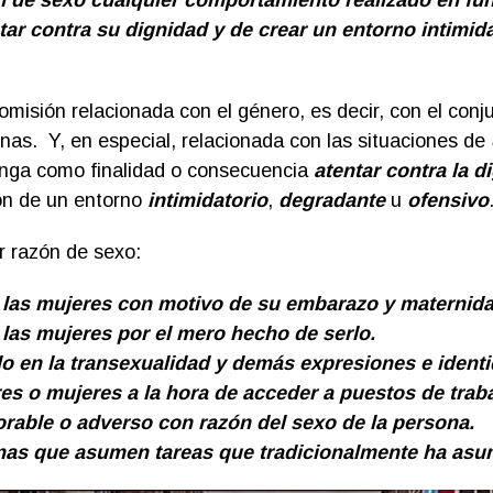
 de sexo cualquier comportamiento realizado en fun
ntar contra su dignidad y de crear un entorno intimid
omisión relacionada con el género, es decir, con el conj
nas. Y, en especial, relacionada con las situaciones de
tenga como finalidad o consecuencia
atentar contra la d
ión de un entorno
intimidatorio
,
degradante
u
ofensivo
r razón de sexo:
a las mujeres con motivo de su embarazo y maternida
a las mujeres por el mero hecho de serlo.
do en la transexualidad y
demás expresiones e ident
s o mujeres a la hora de acceder a puestos de traba
orable o adverso con razón del sexo de la persona.
onas que asumen tareas que tradicionalmente ha asum