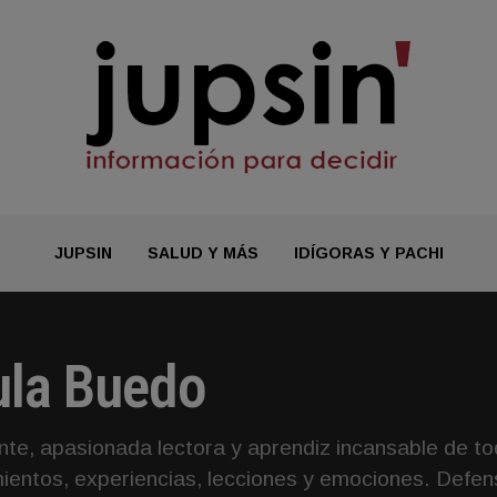
JUPSIN
SALUD Y MÁS
IDÍGORAS Y PACHI
ula Buedo
nte, apasionada lectora y aprendiz incansable de tod
ientos, experiencias, lecciones y emociones. Defens