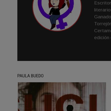
Escrito
literar
Ganador
Torrejó
Certame
edición 
PAULA BUEDO