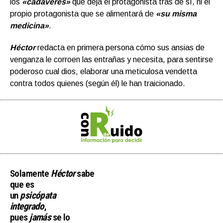
los
«cadáveres»
que deja el protagonista tras de sí, ni el
propio protagonista que se alimentará de
«su misma
medicina»
.
Héctor
redacta en primera persona cómo sus ansias de
venganza le corroen las entrañas y necesita, para sentirse
poderoso cual dios, elaborar una meticulosa vendetta
contra todos quienes (según él) le han traicionado.
Solamente
Héctor
sabe
que es
un
psicópata
integrado
,
pues
jamás
se lo