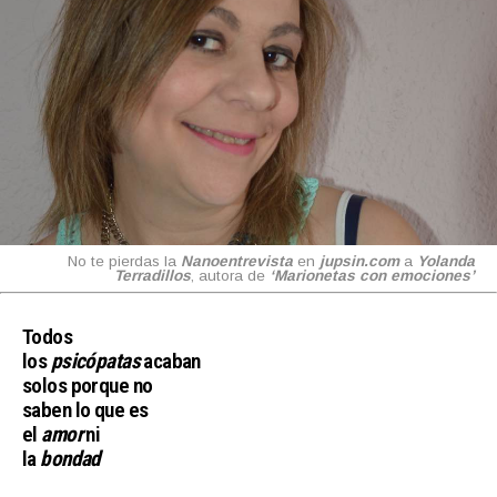
No te pierdas la
Nanoentrevista
en
jupsin.com
a
Yolanda
Terradillos
, autora de
‘Marionetas con emociones’
Todos
los
psicópatas
acaban
solos porque no
saben lo que es
el
amor
ni
la
bondad