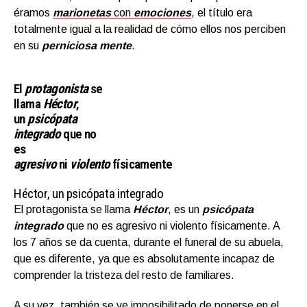
éramos
marionetas
con
emociones
, el título era
totalmente igual a la realidad de cómo ellos nos perciben
en su
perniciosa mente
.
El
protagonista
se
llama
Héctor
,
un
psicópata
integrado
que no
es
agresivo
ni
violento
físicamente
Héctor, un psicópata integrado
El protagonista se llama
Héctor
, es un
psicópata
integrado
que no es agresivo ni violento físicamente. A
los 7 años se da cuenta, durante el funeral de su abuela,
que es diferente, ya que es absolutamente incapaz de
comprender la tristeza del resto de familiares.
A su vez, también se ve imposibilitado de ponerse en el