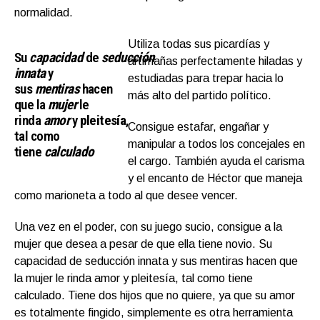
normalidad.
Utiliza todas sus picardías y
Su
capacidad
de
seducción
artimañas perfectamente hiladas y
innata
y
estudiadas para trepar hacia lo
sus
mentiras
hacen
más alto del partido político.
que la
mujer
le
rinda
amor
y
pleitesía
,
Consigue estafar, engañar y
tal como
manipular a todos los concejales en
tiene
calculado
el cargo. También ayuda el carisma
y el encanto de Héctor que maneja
como marioneta a todo al que desee vencer.
Una vez en el poder, con su juego sucio, consigue a la
mujer que desea a pesar de que ella tiene novio. Su
capacidad de seducción innata y sus mentiras hacen que
la mujer le rinda amor y pleitesía, tal como tiene
calculado. Tiene dos hijos que no quiere, ya que su amor
es totalmente fingido, simplemente es otra herramienta